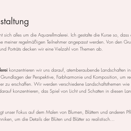
staltung
 sich alles um die Aquarellmalerei. Ich gestalte die Kurse so, das
 meiner regelmäßigen Teilnehmer angepasst werden. Von den Grun
und Porträts decken wir eine Vielzahl von Themen ab.
erei
 konzentrieren wir uns darauf, atemberaubende Landschaften in
 Grundlagen der Perspektive, Farbharmonie und Komposition, um rea
der zu erschaffen. Wir werden verschiedene Landschaftsthemen wie
rauf konzentrieren, das Spiel von Licht und Schatten in diesen La
egt unser Fokus auf dem Malen von Blumen, Blättern und anderen Pf
niken, um die Details der Blüten und Blätter so realistisch…