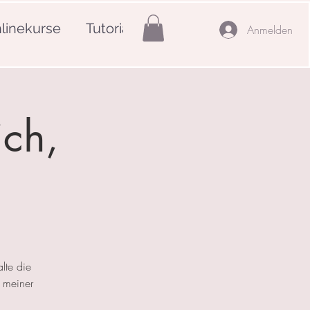
linekurse
Tutorials
Mehr
Anmelden
ich,
lte die
 meiner