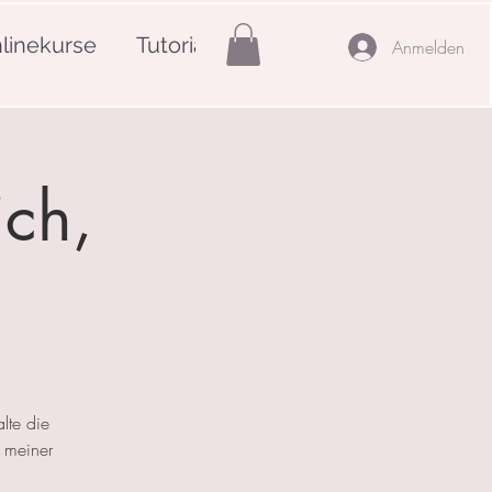
linekurse
Tutorials
Mehr
Anmelden
ich,
lte die
 meiner