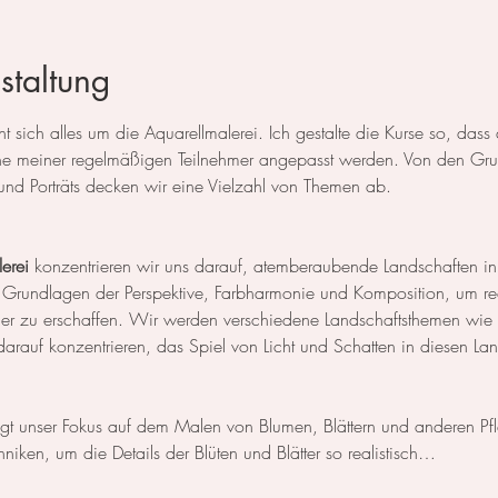
staltung
 sich alles um die Aquarellmalerei. Ich gestalte die Kurse so, das
 meiner regelmäßigen Teilnehmer angepasst werden. Von den Grun
und Porträts decken wir eine Vielzahl von Themen ab.
erei
 konzentrieren wir uns darauf, atemberaubende Landschaften in
 Grundlagen der Perspektive, Farbharmonie und Komposition, um rea
der zu erschaffen. Wir werden verschiedene Landschaftsthemen wie
rauf konzentrieren, das Spiel von Licht und Schatten in diesen La
egt unser Fokus auf dem Malen von Blumen, Blättern und anderen Pf
niken, um die Details der Blüten und Blätter so realistisch…