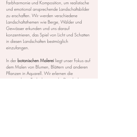
Farbharmonie und Komposition, um realistische 
und emotional ansprechende Landschaftsbilder 
zu erschaffen. Wir werden verschiedene 
Landschaftsthemen wie Berge, Wälder und 
Gewässer erkunden und uns darauf 
konzentrieren, das Spiel von Licht und Schatten 
in diesen Landschaften bestmöglich 
einzufangen.
In der 
botanischen Malerei
 liegt unser Fokus auf 
dem Malen von Blumen, Blättern und anderen 
Pflanzen in Aquarell. Wir erlernen die 
notwendigen Techniken, um die Details der 
Blüten und Blätter so realistisch…
Mehr anzeigen
Diese Veranstaltung teilen