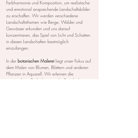
Farbharmonie und Komposition, um realistische 
und emotional ansprechende Landschaftsbilder 
zu erschaffen. Wir werden verschiedene 
Landschaftsthemen wie Berge, Wälder und 
Gewässer erkunden und uns darauf 
konzentrieren, das Spiel von Licht und Schatten 
in diesen Landschaften bestmöglich 
einzufangen.
In der 
botanischen Malerei
 liegt unser Fokus auf 
dem Malen von Blumen, Blättern und anderen 
Pflanzen in Aquarell. Wir erlernen die 
notwendigen Techniken, um die Details der 
Blüten und Blätter so realistisch…
Mehr anzeigen
Diese Veranstaltung teilen