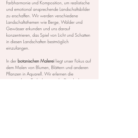
Farbharmonie und Komposition, um realistische 
und emotional ansprechende Landschaftsbilder 
zu erschaffen. Wir werden verschiedene 
Landschaftsthemen wie Berge, Wälder und 
Gewässer erkunden und uns darauf 
konzentrieren, das Spiel von Licht und Schatten 
in diesen Landschaften bestmöglich 
einzufangen.
In der 
botanischen Malerei
 liegt unser Fokus auf 
dem Malen von Blumen, Blättern und anderen 
Pflanzen in Aquarell. Wir erlernen die 
notwendigen Techniken, um die Details der 
Blüten und Blätter so realistisch…
Mehr anzeigen
Diese Veranstaltung teilen