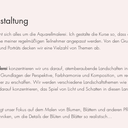
staltung
 sich alles um die Aquarellmalerei. Ich gestalte die Kurse so, das
 meiner regelmäßigen Teilnehmer angepasst werden. Von den Grun
und Porträts decken wir eine Vielzahl von Themen ab.
erei
 konzentrieren wir uns darauf, atemberaubende Landschaften in
 Grundlagen der Perspektive, Farbharmonie und Komposition, um rea
der zu erschaffen. Wir werden verschiedene Landschaftsthemen wie
rauf konzentrieren, das Spiel von Licht und Schatten in diesen La
egt unser Fokus auf dem Malen von Blumen, Blättern und anderen Pf
niken, um die Details der Blüten und Blätter so realistisch…