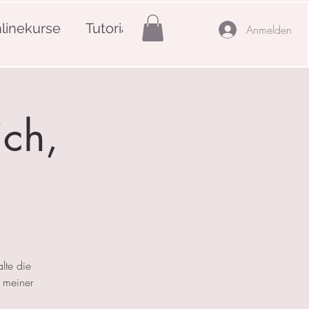
linekurse
Tutorials
Mehr
Anmelden
ich,
lte die
 meiner