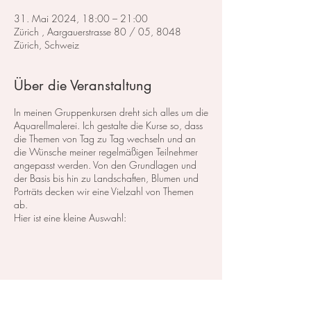
31. Mai 2024, 18:00 – 21:00
Zürich , Aargauerstrasse 80 / 05, 8048
Zürich, Schweiz
Über die Veranstaltung
In meinen Gruppenkursen dreht sich alles um die
Aquarellmalerei. Ich gestalte die Kurse so, dass
die Themen von Tag zu Tag wechseln und an
die Wünsche meiner regelmäßigen Teilnehmer
angepasst werden. Von den Grundlagen und
der Basis bis hin zu Landschaften, Blumen und
Porträts decken wir eine Vielzahl von Themen
ab.
Hier ist eine kleine Auswahl:
Im Bereich der
Landschaftsmalerei
konzentrieren
wir uns darauf, atemberaubende Landschaften
in Aquarell zu malen. Dabei lege ich großen
Wert auf die Grundlagen der Perspektive,
Farbharmonie und Komposition, um realistische