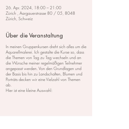
26. Apr. 2024, 18:00 – 21:00
Zürich , Aargauerstrasse 80 / 05, 8048
Zürich, Schweiz
Über die Veranstaltung
In meinen Gruppenkursen dreht sich alles um die
Aquarellmalerei. Ich gestalte die Kurse so, dass
die Themen von Tag zu Tag wechseln und an
die Wünsche meiner regelmäßigen Teilnehmer
angepasst werden. Von den Grundlagen und
der Basis bis hin zu Landschaften, Blumen und
Porträts decken wir eine Vielzahl von Themen
ab.
Hier ist eine kleine Auswahl:
Im Bereich der
Landschaftsmalerei
konzentrieren
wir uns darauf, atemberaubende Landschaften
in Aquarell zu malen. Dabei lege ich großen
Wert auf die Grundlagen der Perspektive,
Farbharmonie und Komposition, um realistische