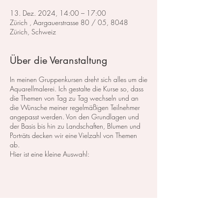
13. Dez. 2024, 14:00 – 17:00
Zürich , Aargauerstrasse 80 / 05, 8048
Zürich, Schweiz
Über die Veranstaltung
In meinen Gruppenkursen dreht sich alles um die
Aquarellmalerei. Ich gestalte die Kurse so, dass
die Themen von Tag zu Tag wechseln und an
die Wünsche meiner regelmäßigen Teilnehmer
angepasst werden. Von den Grundlagen und
der Basis bis hin zu Landschaften, Blumen und
Porträts decken wir eine Vielzahl von Themen
ab.
Hier ist eine kleine Auswahl:
Im Bereich der
Landschaftsmalerei
konzentrieren
wir uns darauf, atemberaubende Landschaften
in Aquarell zu malen. Dabei lege ich großen
Wert auf die Grundlagen der Perspektive,
Farbharmonie und Komposition, um realistische