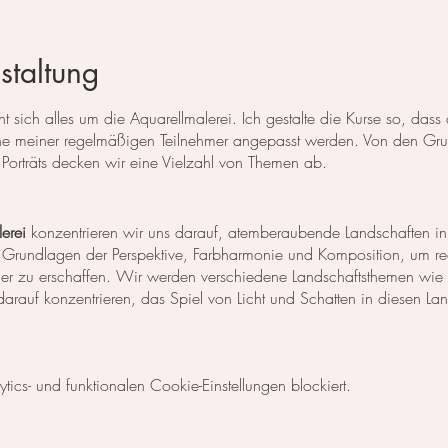
staltung
 sich alles um die Aquarellmalerei. Ich gestalte die Kurse so, das
 meiner regelmäßigen Teilnehmer angepasst werden. Von den Grun
Porträts decken wir eine Vielzahl von Themen ab.
erei
konzentrieren wir uns darauf, atemberaubende Landschaften in
 Grundlagen der Perspektive, Farbharmonie und Komposition, um rea
der zu erschaffen. Wir werden verschiedene Landschaftsthemen wie
rauf konzentrieren, das Spiel von Licht und Schatten in diesen La
egt unser Fokus auf dem Malen von Blumen, Blättern und anderen Pfl
cs- und funktionalen Cookie-Einstellungen blockiert.
niken, um die Details der Blüten und Blätter so realistisch wie mög
Komposition und Farbauswahl auseinander, um beeindruckende Bilder 