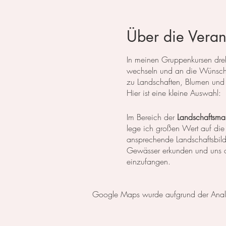
Über die Veran
In meinen Gruppenkursen dreht
wechseln und an die Wünsche
zu Landschaften, Blumen und 
Hier ist eine kleine Auswahl:
Im Bereich der
Landschaftsmal
lege ich großen Wert auf die
ansprechende Landschaftsbil
Gewässer erkunden und uns da
einzufangen.
In der
botanischen Malerei
li
Google Maps wurde aufgrund der Analyti
erlernen die notwendigen Tech
setzen wir uns intensiv mit 