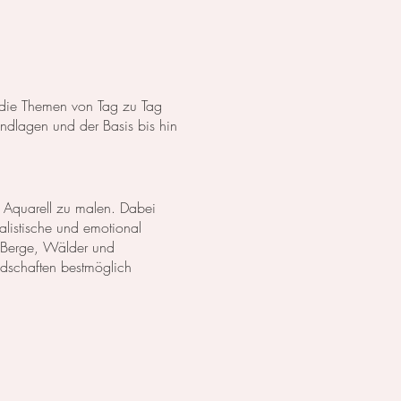
s die Themen von Tag zu Tag
dlagen und der Basis bis hin
 Aquarell zu malen. Dabei
listische und emotional
 Berge, Wälder und
ndschaften bestmöglich
anzen in Aquarell. Wir
lich darzustellen. Außerdem
zu erschaffen.