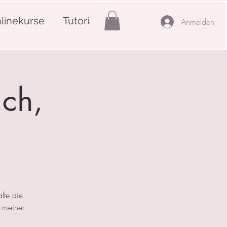
linekurse
Tutorials
Mehr
Anmelden
ich,
lte die
 meiner