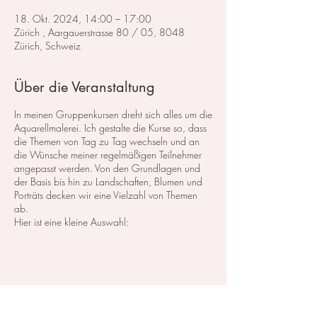
18. Okt. 2024, 14:00 – 17:00
Zürich , Aargauerstrasse 80 / 05, 8048
Zürich, Schweiz
Über die Veranstaltung
In meinen Gruppenkursen dreht sich alles um die
Aquarellmalerei. Ich gestalte die Kurse so, dass
die Themen von Tag zu Tag wechseln und an
die Wünsche meiner regelmäßigen Teilnehmer
angepasst werden. Von den Grundlagen und
der Basis bis hin zu Landschaften, Blumen und
Porträts decken wir eine Vielzahl von Themen
ab.
Hier ist eine kleine Auswahl:
Im Bereich der
Landschaftsmalerei
konzentrieren
wir uns darauf, atemberaubende Landschaften
in Aquarell zu malen. Dabei lege ich großen
Wert auf die Grundlagen der Perspektive,
Farbharmonie und Komposition, um realistische