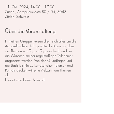
11. Okt. 2024, 14:00 – 17:00
Zürich , Aargauerstrasse 80 / 05, 8048
Zürich, Schweiz
Über die Veranstaltung
In meinen Gruppenkursen dreht sich alles um die
Aquarellmalerei. Ich gestalte die Kurse so, dass
die Themen von Tag zu Tag wechseln und an
die Wünsche meiner regelmäßigen Teilnehmer
angepasst werden. Von den Grundlagen und
der Basis bis hin zu Landschaften, Blumen und
Porträts decken wir eine Vielzahl von Themen
ab.
Hier ist eine kleine Auswahl:
Im Bereich der
Landschaftsmalerei
konzentrieren
wir uns darauf, atemberaubende Landschaften
in Aquarell zu malen. Dabei lege ich großen
Wert auf die Grundlagen der Perspektive,
Farbharmonie und Komposition, um realistische