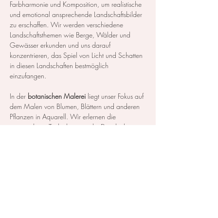
Farbharmonie und Komposition, um realistische 
und emotional ansprechende Landschaftsbilder 
zu erschaffen. Wir werden verschiedene 
Landschaftsthemen wie Berge, Wälder und 
Gewässer erkunden und uns darauf 
konzentrieren, das Spiel von Licht und Schatten 
in diesen Landschaften bestmöglich 
einzufangen.
In der 
botanischen Malerei
 liegt unser Fokus auf 
dem Malen von Blumen, Blättern und anderen 
Pflanzen in Aquarell. Wir erlernen die 
notwendigen Techniken, um die Details der 
Blüten und Blätter so realistisch…
Mehr anzeigen
Diese Veranstaltung teilen