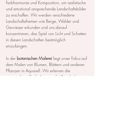
Farbharmonie und Komposition, um realistische 
und emotional ansprechende Landschaftsbilder 
zu erschaffen. Wir werden verschiedene 
Landschaftsthemen wie Berge, Wälder und 
Gewässer erkunden und uns darauf 
konzentrieren, das Spiel von Licht und Schatten 
in diesen Landschaften bestmöglich 
einzufangen.
In der 
botanischen Malerei
 liegt unser Fokus auf 
dem Malen von Blumen, Blättern und anderen 
Pflanzen in Aquarell. Wir erlernen die 
notwendigen Techniken, um die Details der 
Blüten und Blätter so realistisch…
Mehr anzeigen
Diese Veranstaltung teilen