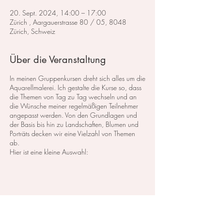
20. Sept. 2024, 14:00 – 17:00
Zürich , Aargauerstrasse 80 / 05, 8048
Zürich, Schweiz
Über die Veranstaltung
In meinen Gruppenkursen dreht sich alles um die
Aquarellmalerei. Ich gestalte die Kurse so, dass
die Themen von Tag zu Tag wechseln und an
die Wünsche meiner regelmäßigen Teilnehmer
angepasst werden. Von den Grundlagen und
der Basis bis hin zu Landschaften, Blumen und
Porträts decken wir eine Vielzahl von Themen
ab.
Hier ist eine kleine Auswahl:
Im Bereich der
Landschaftsmalerei
konzentrieren
wir uns darauf, atemberaubende Landschaften
in Aquarell zu malen. Dabei lege ich großen
Wert auf die Grundlagen der Perspektive,
Farbharmonie und Komposition, um realistische