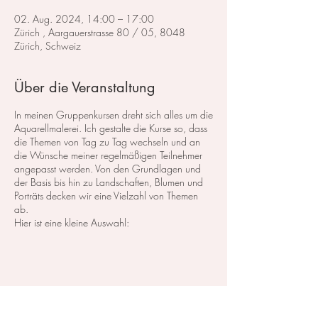
02. Aug. 2024, 14:00 – 17:00
Zürich , Aargauerstrasse 80 / 05, 8048
Zürich, Schweiz
Über die Veranstaltung
In meinen Gruppenkursen dreht sich alles um die
Aquarellmalerei. Ich gestalte die Kurse so, dass
die Themen von Tag zu Tag wechseln und an
die Wünsche meiner regelmäßigen Teilnehmer
angepasst werden. Von den Grundlagen und
der Basis bis hin zu Landschaften, Blumen und
Porträts decken wir eine Vielzahl von Themen
ab.
Hier ist eine kleine Auswahl:
Im Bereich der
Landschaftsmalerei
konzentrieren
wir uns darauf, atemberaubende Landschaften
in Aquarell zu malen. Dabei lege ich großen
Wert auf die Grundlagen der Perspektive,
Farbharmonie und Komposition, um realistische