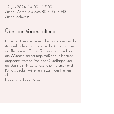
12. Juli 2024, 14:00 – 17:00
Zürich , Aargauerstrasse 80 / 05, 8048
Zürich, Schweiz
Über die Veranstaltung
In meinen Gruppenkursen dreht sich alles um die
Aquarellmalerei. Ich gestalte die Kurse so, dass
die Themen von Tag zu Tag wechseln und an
die Wünsche meiner regelmäßigen Teilnehmer
angepasst werden. Von den Grundlagen und
der Basis bis hin zu Landschaften, Blumen und
Porträts decken wir eine Vielzahl von Themen
ab.
Hier ist eine kleine Auswahl:
Im Bereich der
Landschaftsmalerei
konzentrieren
wir uns darauf, atemberaubende Landschaften
in Aquarell zu malen. Dabei lege ich großen
Wert auf die Grundlagen der Perspektive,
Farbharmonie und Komposition, um realistische