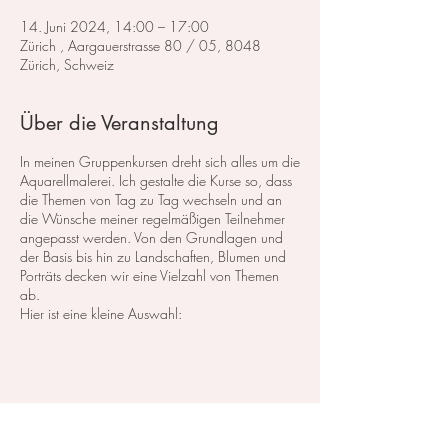
14. Juni 2024, 14:00 – 17:00
Zürich , Aargauerstrasse 80 / 05, 8048
Zürich, Schweiz
Über die Veranstaltung
In meinen Gruppenkursen dreht sich alles um die
Aquarellmalerei. Ich gestalte die Kurse so, dass
die Themen von Tag zu Tag wechseln und an
die Wünsche meiner regelmäßigen Teilnehmer
angepasst werden. Von den Grundlagen und
der Basis bis hin zu Landschaften, Blumen und
Porträts decken wir eine Vielzahl von Themen
ab.
Hier ist eine kleine Auswahl:
Im Bereich der
Landschaftsmalerei
konzentrieren
wir uns darauf, atemberaubende Landschaften
in Aquarell zu malen. Dabei lege ich großen
Wert auf die Grundlagen der Perspektive,
Farbharmonie und Komposition, um realistische