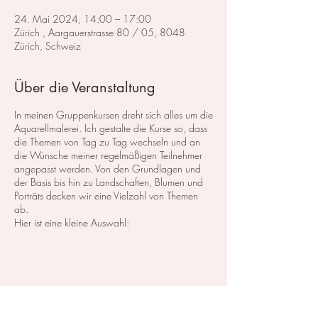
24. Mai 2024, 14:00 – 17:00
Zürich , Aargauerstrasse 80 / 05, 8048
Zürich, Schweiz
Über die Veranstaltung
In meinen Gruppenkursen dreht sich alles um die
Aquarellmalerei. Ich gestalte die Kurse so, dass
die Themen von Tag zu Tag wechseln und an
die Wünsche meiner regelmäßigen Teilnehmer
angepasst werden. Von den Grundlagen und
der Basis bis hin zu Landschaften, Blumen und
Porträts decken wir eine Vielzahl von Themen
ab.
Hier ist eine kleine Auswahl:
Im Bereich der
Landschaftsmalerei
konzentrieren
wir uns darauf, atemberaubende Landschaften
in Aquarell zu malen. Dabei lege ich großen
Wert auf die Grundlagen der Perspektive,
Farbharmonie und Komposition, um realistische