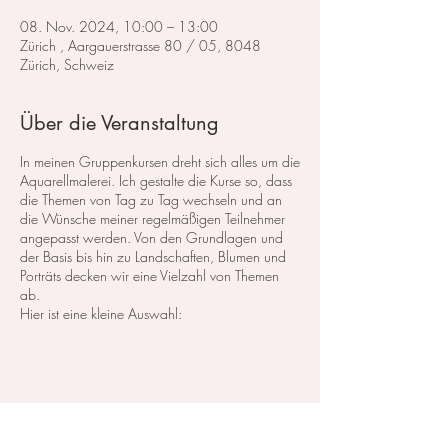
08. Nov. 2024, 10:00 – 13:00
Zürich , Aargauerstrasse 80 / 05, 8048
Zürich, Schweiz
Über die Veranstaltung
In meinen Gruppenkursen dreht sich alles um die
Aquarellmalerei. Ich gestalte die Kurse so, dass
die Themen von Tag zu Tag wechseln und an
die Wünsche meiner regelmäßigen Teilnehmer
angepasst werden. Von den Grundlagen und
der Basis bis hin zu Landschaften, Blumen und
Porträts decken wir eine Vielzahl von Themen
ab.
Hier ist eine kleine Auswahl:
Im Bereich der
Landschaftsmalerei
konzentrieren
wir uns darauf, atemberaubende Landschaften
in Aquarell zu malen. Dabei lege ich großen
Wert auf die Grundlagen der Perspektive,
Farbharmonie und Komposition, um realistische