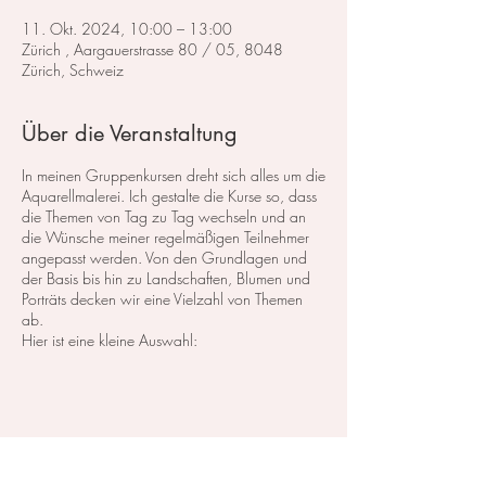
11. Okt. 2024, 10:00 – 13:00
Zürich , Aargauerstrasse 80 / 05, 8048
Zürich, Schweiz
Über die Veranstaltung
In meinen Gruppenkursen dreht sich alles um die
Aquarellmalerei. Ich gestalte die Kurse so, dass
die Themen von Tag zu Tag wechseln und an
die Wünsche meiner regelmäßigen Teilnehmer
angepasst werden. Von den Grundlagen und
der Basis bis hin zu Landschaften, Blumen und
Porträts decken wir eine Vielzahl von Themen
ab.
Hier ist eine kleine Auswahl:
Im Bereich der
Landschaftsmalerei
konzentrieren
wir uns darauf, atemberaubende Landschaften
in Aquarell zu malen. Dabei lege ich großen
Wert auf die Grundlagen der Perspektive,
Farbharmonie und Komposition, um realistische