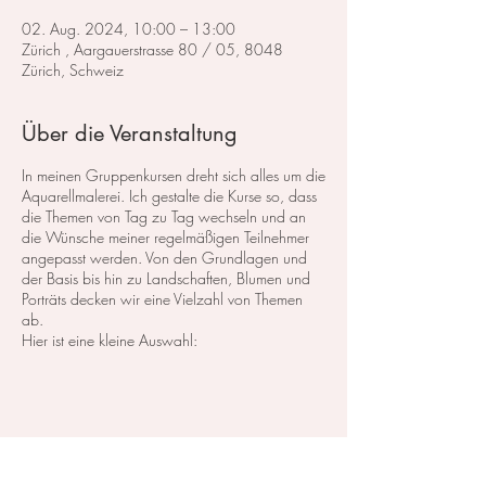
02. Aug. 2024, 10:00 – 13:00
Zürich , Aargauerstrasse 80 / 05, 8048
Zürich, Schweiz
Über die Veranstaltung
In meinen Gruppenkursen dreht sich alles um die
Aquarellmalerei. Ich gestalte die Kurse so, dass
die Themen von Tag zu Tag wechseln und an
die Wünsche meiner regelmäßigen Teilnehmer
angepasst werden. Von den Grundlagen und
der Basis bis hin zu Landschaften, Blumen und
Porträts decken wir eine Vielzahl von Themen
ab.
Hier ist eine kleine Auswahl:
Im Bereich der
Landschaftsmalerei
konzentrieren
wir uns darauf, atemberaubende Landschaften
in Aquarell zu malen. Dabei lege ich großen
Wert auf die Grundlagen der Perspektive,
Farbharmonie und Komposition, um realistische