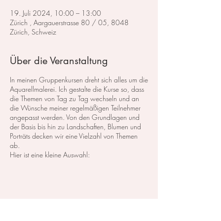
19. Juli 2024, 10:00 – 13:00
Zürich , Aargauerstrasse 80 / 05, 8048
Zürich, Schweiz
Über die Veranstaltung
In meinen Gruppenkursen dreht sich alles um die
Aquarellmalerei. Ich gestalte die Kurse so, dass
die Themen von Tag zu Tag wechseln und an
die Wünsche meiner regelmäßigen Teilnehmer
angepasst werden. Von den Grundlagen und
der Basis bis hin zu Landschaften, Blumen und
Porträts decken wir eine Vielzahl von Themen
ab.
Hier ist eine kleine Auswahl:
Im Bereich der
Landschaftsmalerei
konzentrieren
wir uns darauf, atemberaubende Landschaften
in Aquarell zu malen. Dabei lege ich großen
Wert auf die Grundlagen der Perspektive,
Farbharmonie und Komposition, um realistische