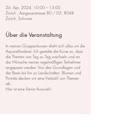
26. Apr. 2024, 10:00 – 13:00
Zürich , Aargauerstrasse 80 / 05, 8048
Zürich, Schweiz
Über die Veranstaltung
In meinen Gruppenkursen dreht sich alles um die
Aquarellmalerei. Ich gestalte die Kurse so, dass
die Themen von Tag zu Tag wechseln und an
die Wünsche meiner regelmäßigen Teilnehmer
angepasst werden. Von den Grundlagen und
der Basis bis hin zu Landschaften, Blumen und
Porträts decken wir eine Vielzahl von Themen
ab.
Hier ist eine kleine Auswahl:
Im Bereich der
Landschaftsmalerei
konzentrieren
wir uns darauf, atemberaubende Landschaften
in Aquarell zu malen. Dabei lege ich großen
Wert auf die Grundlagen der Perspektive,
Farbharmonie und Komposition, um realistische