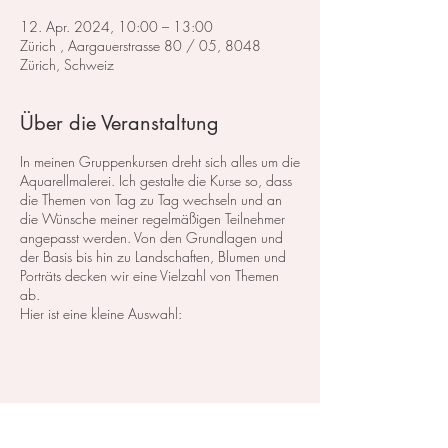
12. Apr. 2024, 10:00 – 13:00
Zürich , Aargauerstrasse 80 / 05, 8048
Zürich, Schweiz
Über die Veranstaltung
In meinen Gruppenkursen dreht sich alles um die
Aquarellmalerei. Ich gestalte die Kurse so, dass
die Themen von Tag zu Tag wechseln und an
die Wünsche meiner regelmäßigen Teilnehmer
angepasst werden. Von den Grundlagen und
der Basis bis hin zu Landschaften, Blumen und
Porträts decken wir eine Vielzahl von Themen
ab.
Hier ist eine kleine Auswahl:
Im Bereich der
Landschaftsmalerei
konzentrieren
wir uns darauf, atemberaubende Landschaften
in Aquarell zu malen. Dabei lege ich großen
Wert auf die Grundlagen der Perspektive,
Farbharmonie und Komposition, um realistische