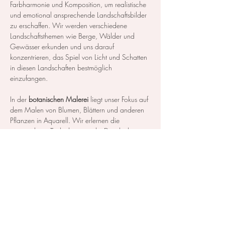
Farbharmonie und Komposition, um realistische 
und emotional ansprechende Landschaftsbilder 
zu erschaffen. Wir werden verschiedene 
Landschaftsthemen wie Berge, Wälder und 
Gewässer erkunden und uns darauf 
konzentrieren, das Spiel von Licht und Schatten 
in diesen Landschaften bestmöglich 
einzufangen.
In der 
botanischen Malerei
 liegt unser Fokus auf 
dem Malen von Blumen, Blättern und anderen 
Pflanzen in Aquarell. Wir erlernen die 
notwendigen Techniken, um die Details der 
Blüten und Blätter so realistisch…
Mehr anzeigen
Diese Veranstaltung teilen