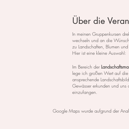
Über die Veran
In meinen Gruppenkursen dreht
wechseln und an die Wünsche
zu Landschaften, Blumen und 
Hier ist eine kleine Auswahl:
Im Bereich der
Landschaftsmal
lege ich großen Wert auf die
ansprechende Landschaftsbil
Gewässer erkunden und uns da
einzufangen.
In der
botanischen Malerei
li
Google Maps wurde aufgrund der Analyti
erlernen die notwendigen Tech
setzen wir uns intensiv mit 