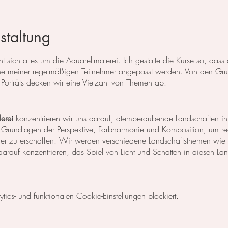
staltung
 sich alles um die Aquarellmalerei. Ich gestalte die Kurse so, das
 meiner regelmäßigen Teilnehmer angepasst werden. Von den Grun
Porträts decken wir eine Vielzahl von Themen ab.
erei
konzentrieren wir uns darauf, atemberaubende Landschaften in
 Grundlagen der Perspektive, Farbharmonie und Komposition, um rea
der zu erschaffen. Wir werden verschiedene Landschaftsthemen wie
rauf konzentrieren, das Spiel von Licht und Schatten in diesen La
egt unser Fokus auf dem Malen von Blumen, Blättern und anderen Pfl
cs- und funktionalen Cookie-Einstellungen blockiert.
niken, um die Details der Blüten und Blätter so realistisch wie mög
Komposition und Farbauswahl auseinander, um beeindruckende Bilder 