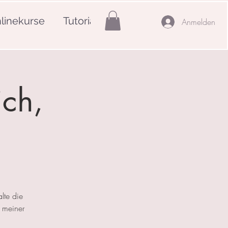
linekurse
Tutorials
Mehr
Anmelden
ich,
lte die
 meiner