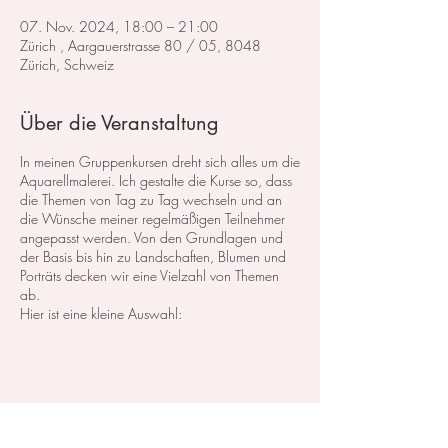
07. Nov. 2024, 18:00 – 21:00
Zürich , Aargauerstrasse 80 / 05, 8048
Zürich, Schweiz
Über die Veranstaltung
In meinen Gruppenkursen dreht sich alles um die
Aquarellmalerei. Ich gestalte die Kurse so, dass
die Themen von Tag zu Tag wechseln und an
die Wünsche meiner regelmäßigen Teilnehmer
angepasst werden. Von den Grundlagen und
der Basis bis hin zu Landschaften, Blumen und
Porträts decken wir eine Vielzahl von Themen
ab.
Hier ist eine kleine Auswahl:
Im Bereich der
Landschaftsmalerei
konzentrieren
wir uns darauf, atemberaubende Landschaften
in Aquarell zu malen. Dabei lege ich großen
Wert auf die Grundlagen der Perspektive,
Farbharmonie und Komposition, um realistische