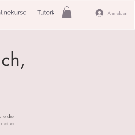
linekurse
Tutorials
Mehr
Anmelden
ich,
lte die
 meiner