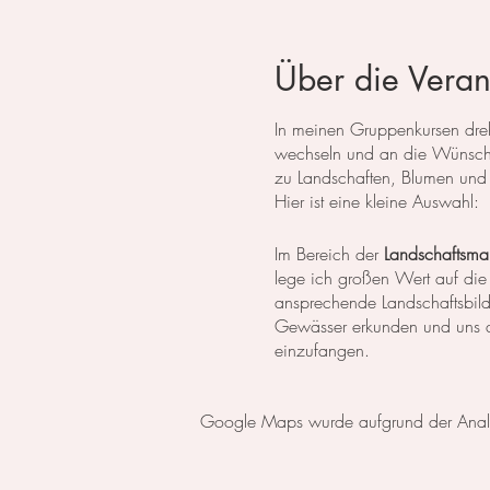
Über die Veran
In meinen Gruppenkursen dreht
wechseln und an die Wünsche
zu Landschaften, Blumen und 
Hier ist eine kleine Auswahl:
Im Bereich der
Landschaftsmal
lege ich großen Wert auf die
ansprechende Landschaftsbil
Gewässer erkunden und uns da
einzufangen.
In der
botanischen Malerei
li
Google Maps wurde aufgrund der Analyti
erlernen die notwendigen Tech
setzen wir uns intensiv mit 