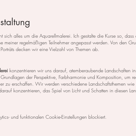
staltung
 sich alles um die Aquarellmalerei. Ich gestalte die Kurse so, das
 meiner regelmäßigen Teilnehmer angepasst werden. Von den Grun
Porträts decken wir eine Vielzahl von Themen ab.
erei
konzentrieren wir uns darauf, atemberaubende Landschaften in
 Grundlagen der Perspektive, Farbharmonie und Komposition, um rea
der zu erschaffen. Wir werden verschiedene Landschaftsthemen wie
rauf konzentrieren, das Spiel von Licht und Schatten in diesen La
egt unser Fokus auf dem Malen von Blumen, Blättern und anderen Pfl
cs- und funktionalen Cookie-Einstellungen blockiert.
niken, um die Details der Blüten und Blätter so realistisch wie mög
Komposition und Farbauswahl auseinander, um beeindruckende Bilder 