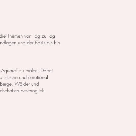
s die Themen von Tag zu Tag
dlagen und der Basis bis hin
 Aquarell zu malen. Dabei
listische und emotional
 Berge, Wälder und
ndschaften bestmöglich
anzen in Aquarell. Wir
lich darzustellen. Außerdem
zu erschaffen.