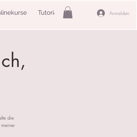
linekurse
Tutorials
Mehr
Anmelden
ich,
lte die
 meiner