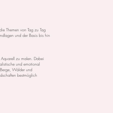
s die Themen von Tag zu Tag
dlagen und der Basis bis hin
 Aquarell zu malen. Dabei
listische und emotional
 Berge, Wälder und
ndschaften bestmöglich
anzen in Aquarell. Wir
lich darzustellen. Außerdem
zu erschaffen.