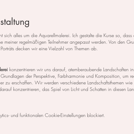
staltung
 sich alles um die Aquarellmalerei. Ich gestalte die Kurse so, das
 meiner regelmäßigen Teilnehmer angepasst werden. Von den Grun
Porträts decken wir eine Vielzahl von Themen ab.
erei
konzentrieren wir uns darauf, atemberaubende Landschaften in
 Grundlagen der Perspektive, Farbharmonie und Komposition, um rea
der zu erschaffen. Wir werden verschiedene Landschaftsthemen wie
rauf konzentrieren, das Spiel von Licht und Schatten in diesen La
egt unser Fokus auf dem Malen von Blumen, Blättern und anderen Pfl
cs- und funktionalen Cookie-Einstellungen blockiert.
niken, um die Details der Blüten und Blätter so realistisch wie mög
Komposition und Farbauswahl auseinander, um beeindruckende Bilder 