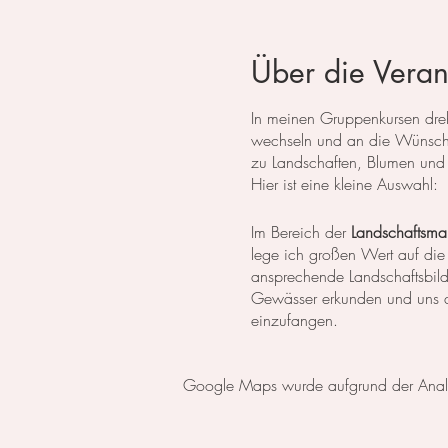
Über die Veran
In meinen Gruppenkursen dreht
wechseln und an die Wünsche
zu Landschaften, Blumen und 
Hier ist eine kleine Auswahl:
Im Bereich der
Landschaftsmal
lege ich großen Wert auf die
ansprechende Landschaftsbil
Gewässer erkunden und uns da
einzufangen.
In der
botanischen Malerei
li
Google Maps wurde aufgrund der Analyti
erlernen die notwendigen Tech
setzen wir uns intensiv mit 