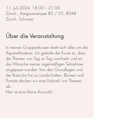
11. Juli 2024, 18:00 – 21:00
Zürich , Aargauerstrasse 80 / 05, 8048
Zürich, Schweiz
Über die Veranstaltung
In meinen Gruppenkursen dreht sich alles um die
Aquarellmalerei. Ich gestalte die Kurse so, dass
die Themen von Tag zu Tag wechseln und an
die Wünsche meiner regelmäßigen Teilnehmer
angepasst werden. Von den Grundlagen und
der Basis bis hin zu Landschaften, Blumen und
Porträts decken wir eine Vielzahl von Themen
ab.
Hier ist eine kleine Auswahl:
Im Bereich der
Landschaftsmalerei
konzentrieren
wir uns darauf, atemberaubende Landschaften
in Aquarell zu malen. Dabei lege ich großen
Wert auf die Grundlagen der Perspektive,
Farbharmonie und Komposition, um realistische