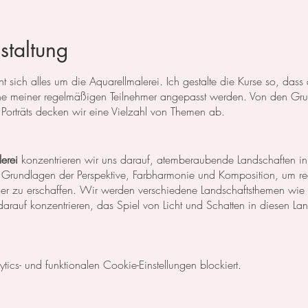
staltung
 sich alles um die Aquarellmalerei. Ich gestalte die Kurse so, das
 meiner regelmäßigen Teilnehmer angepasst werden. Von den Grun
Porträts decken wir eine Vielzahl von Themen ab.
erei
konzentrieren wir uns darauf, atemberaubende Landschaften in
 Grundlagen der Perspektive, Farbharmonie und Komposition, um rea
der zu erschaffen. Wir werden verschiedene Landschaftsthemen wie
rauf konzentrieren, das Spiel von Licht und Schatten in diesen La
egt unser Fokus auf dem Malen von Blumen, Blättern und anderen Pfl
cs- und funktionalen Cookie-Einstellungen blockiert.
niken, um die Details der Blüten und Blätter so realistisch wie mög
Komposition und Farbauswahl auseinander, um beeindruckende Bilder 