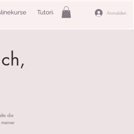
linekurse
Tutorials
Mehr
Anmelden
ich,
lte die
 meiner