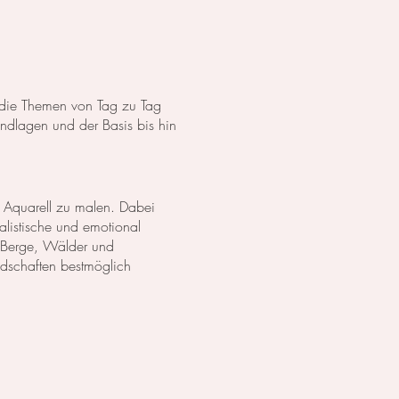
s die Themen von Tag zu Tag
dlagen und der Basis bis hin
 Aquarell zu malen. Dabei
listische und emotional
 Berge, Wälder und
ndschaften bestmöglich
anzen in Aquarell. Wir
lich darzustellen. Außerdem
zu erschaffen.