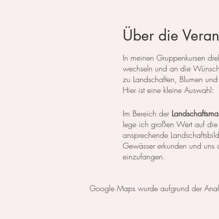
Über die Veran
In meinen Gruppenkursen dreht
wechseln und an die Wünsche
zu Landschaften, Blumen und 
Hier ist eine kleine Auswahl:
Im Bereich der
Landschaftsmal
lege ich großen Wert auf die
ansprechende Landschaftsbil
Gewässer erkunden und uns da
einzufangen.
In der
botanischen Malerei
li
Google Maps wurde aufgrund der Analyti
erlernen die notwendigen Tech
setzen wir uns intensiv mit 