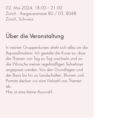
02. Mai 2024, 18:00 – 21:00
Zürich , Aargauerstrasse 80 / 05, 8048
Zürich, Schweiz
Über die Veranstaltung
In meinen Gruppenkursen dreht sich alles um die
Aquarellmalerei. Ich gestalte die Kurse so, dass
die Themen von Tag zu Tag wechseln und an
die Wünsche meiner regelmäßigen Teilnehmer
angepasst werden. Von den Grundlagen und
der Basis bis hin zu Landschaften, Blumen und
Porträts decken wir eine Vielzahl von Themen
ab.
Hier ist eine kleine Auswahl:
Im Bereich der
Landschaftsmalerei
konzentrieren
wir uns darauf, atemberaubende Landschaften
in Aquarell zu malen. Dabei lege ich großen
Wert auf die Grundlagen der Perspektive,
Farbharmonie und Komposition, um realistische