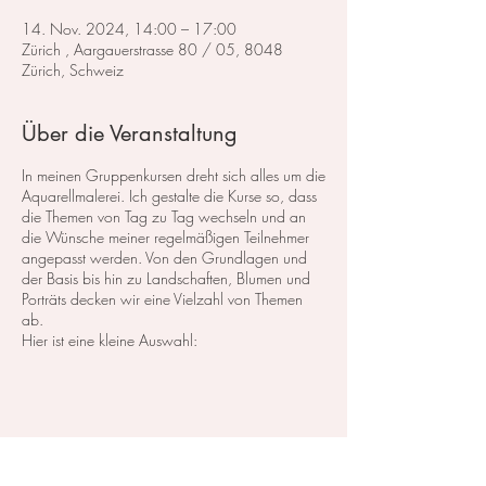
14. Nov. 2024, 14:00 – 17:00
Zürich , Aargauerstrasse 80 / 05, 8048
Zürich, Schweiz
Über die Veranstaltung
In meinen Gruppenkursen dreht sich alles um die
Aquarellmalerei. Ich gestalte die Kurse so, dass
die Themen von Tag zu Tag wechseln und an
die Wünsche meiner regelmäßigen Teilnehmer
angepasst werden. Von den Grundlagen und
der Basis bis hin zu Landschaften, Blumen und
Porträts decken wir eine Vielzahl von Themen
ab.
Hier ist eine kleine Auswahl:
Im Bereich der
Landschaftsmalerei
konzentrieren
wir uns darauf, atemberaubende Landschaften
in Aquarell zu malen. Dabei lege ich großen
Wert auf die Grundlagen der Perspektive,
Farbharmonie und Komposition, um realistische