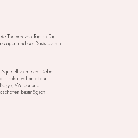
s die Themen von Tag zu Tag
dlagen und der Basis bis hin
 Aquarell zu malen. Dabei
listische und emotional
 Berge, Wälder und
ndschaften bestmöglich
anzen in Aquarell. Wir
lich darzustellen. Außerdem
zu erschaffen.