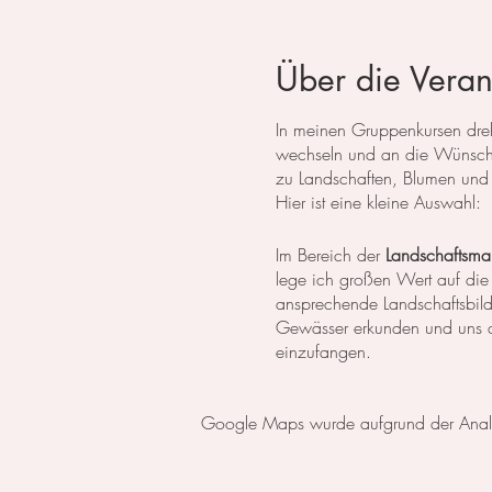
Über die Veran
In meinen Gruppenkursen dreht
wechseln und an die Wünsche
zu Landschaften, Blumen und 
Hier ist eine kleine Auswahl:
Im Bereich der
Landschaftsmal
lege ich großen Wert auf die
ansprechende Landschaftsbil
Gewässer erkunden und uns da
einzufangen.
In der
botanischen Malerei
li
Google Maps wurde aufgrund der Analyti
erlernen die notwendigen Tech
setzen wir uns intensiv mit 