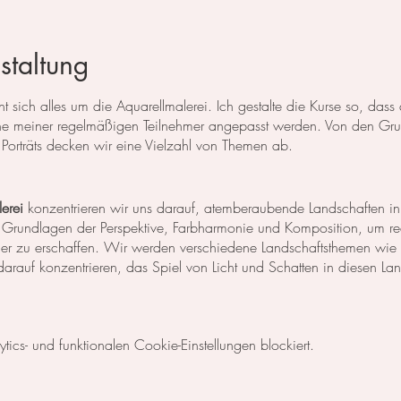
staltung
 sich alles um die Aquarellmalerei. Ich gestalte die Kurse so, das
 meiner regelmäßigen Teilnehmer angepasst werden. Von den Grun
Porträts decken wir eine Vielzahl von Themen ab.
erei
konzentrieren wir uns darauf, atemberaubende Landschaften in
 Grundlagen der Perspektive, Farbharmonie und Komposition, um rea
der zu erschaffen. Wir werden verschiedene Landschaftsthemen wie
rauf konzentrieren, das Spiel von Licht und Schatten in diesen La
egt unser Fokus auf dem Malen von Blumen, Blättern und anderen Pfl
cs- und funktionalen Cookie-Einstellungen blockiert.
niken, um die Details der Blüten und Blätter so realistisch wie mög
Komposition und Farbauswahl auseinander, um beeindruckende Bilder 