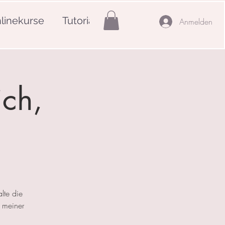
linekurse
Tutorials
Mehr
Anmelden
ich,
lte die
 meiner