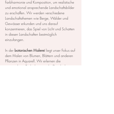
Farbharmonie und Komposition, um realistische 
und emotional ansprechende Landschaftsbilder 
zu erschaffen. Wir werden verschiedene 
Landschaftsthemen wie Berge, Wälder und 
Gewässer erkunden und uns darauf 
konzentrieren, das Spiel von Licht und Schatten 
in diesen Landschaften bestmöglich 
einzufangen.
In der 
botanischen Malerei
 liegt unser Fokus auf 
dem Malen von Blumen, Blättern und anderen 
Pflanzen in Aquarell. Wir erlernen die 
notwendigen Techniken, um die Details der 
Blüten und Blätter so realistisch…
Mehr anzeigen
Diese Veranstaltung teilen