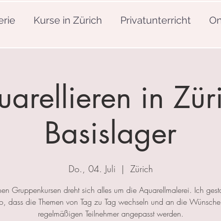
erie
Kurse in Zürich
Privatunterricht
On
arellieren in Zür
Basislager
Do., 04. Juli
  |  
Zürich
nen Gruppenkursen dreht sich alles um die Aquarellmalerei. Ich gesta
so, dass die Themen von Tag zu Tag wechseln und an die Wünsche
regelmäßigen Teilnehmer angepasst werden.