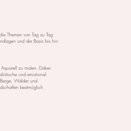
s die Themen von Tag zu Tag
dlagen und der Basis bis hin
 Aquarell zu malen. Dabei
listische und emotional
 Berge, Wälder und
ndschaften bestmöglich
anzen in Aquarell. Wir
lich darzustellen. Außerdem
zu erschaffen.