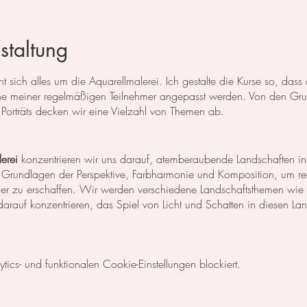
staltung
 sich alles um die Aquarellmalerei. Ich gestalte die Kurse so, das
 meiner regelmäßigen Teilnehmer angepasst werden. Von den Grun
Porträts decken wir eine Vielzahl von Themen ab.
erei
konzentrieren wir uns darauf, atemberaubende Landschaften in
 Grundlagen der Perspektive, Farbharmonie und Komposition, um rea
der zu erschaffen. Wir werden verschiedene Landschaftsthemen wie
rauf konzentrieren, das Spiel von Licht und Schatten in diesen La
egt unser Fokus auf dem Malen von Blumen, Blättern und anderen Pfl
cs- und funktionalen Cookie-Einstellungen blockiert.
niken, um die Details der Blüten und Blätter so realistisch wie mög
Komposition und Farbauswahl auseinander, um beeindruckende Bilder 