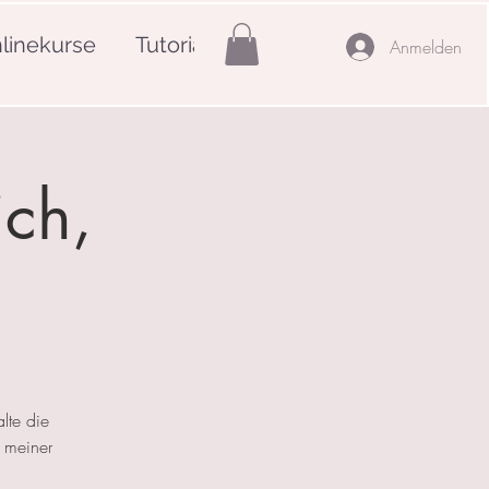
linekurse
Tutorials
Mehr
Anmelden
ich,
lte die
 meiner