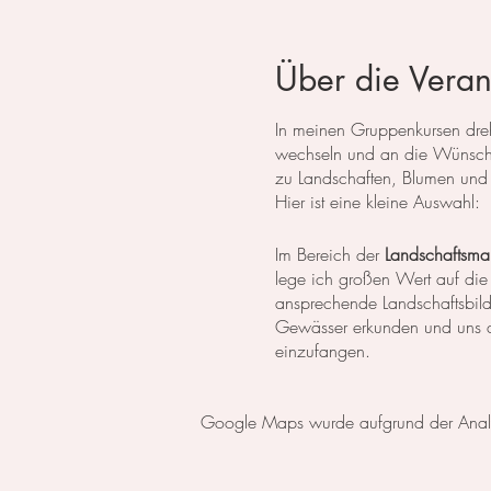
Über die Veran
In meinen Gruppenkursen dreht
wechseln und an die Wünsche
zu Landschaften, Blumen und 
Hier ist eine kleine Auswahl:
Im Bereich der
Landschaftsmal
lege ich großen Wert auf die
ansprechende Landschaftsbil
Gewässer erkunden und uns da
einzufangen.
In der
botanischen Malerei
li
Google Maps wurde aufgrund der Analyti
erlernen die notwendigen Tech
setzen wir uns intensiv mit 