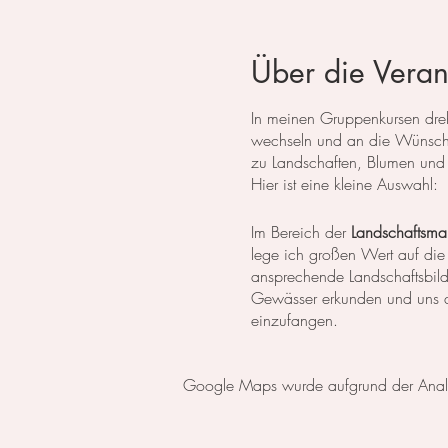
Über die Veran
In meinen Gruppenkursen dreht
wechseln und an die Wünsche
zu Landschaften, Blumen und 
Hier ist eine kleine Auswahl:
Im Bereich der
Landschaftsmal
lege ich großen Wert auf die
ansprechende Landschaftsbil
Gewässer erkunden und uns da
einzufangen.
In der
botanischen Malerei
li
Google Maps wurde aufgrund der Analyti
erlernen die notwendigen Tech
setzen wir uns intensiv mit 