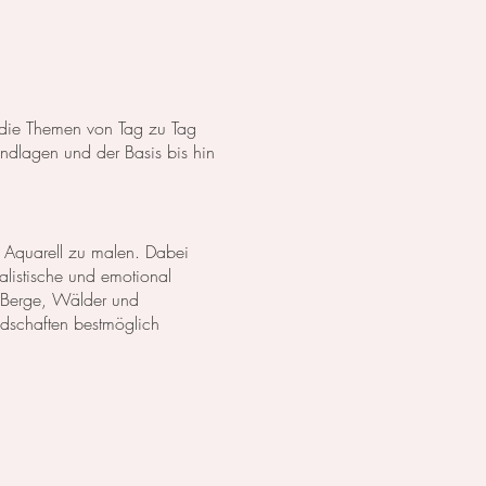
s die Themen von Tag zu Tag
dlagen und der Basis bis hin
 Aquarell zu malen. Dabei
listische und emotional
 Berge, Wälder und
ndschaften bestmöglich
anzen in Aquarell. Wir
lich darzustellen. Außerdem
zu erschaffen.