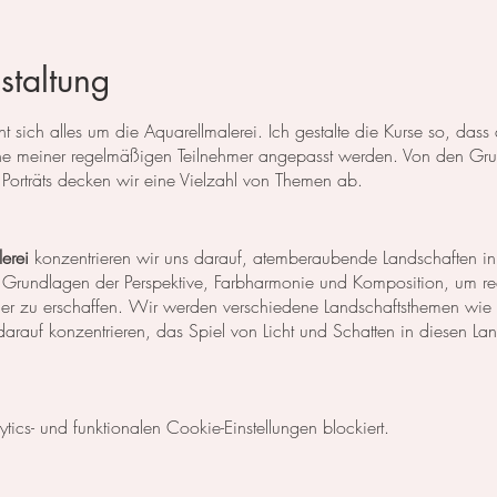
staltung
 sich alles um die Aquarellmalerei. Ich gestalte die Kurse so, das
 meiner regelmäßigen Teilnehmer angepasst werden. Von den Grun
Porträts decken wir eine Vielzahl von Themen ab.
erei
konzentrieren wir uns darauf, atemberaubende Landschaften in
 Grundlagen der Perspektive, Farbharmonie und Komposition, um rea
der zu erschaffen. Wir werden verschiedene Landschaftsthemen wie
rauf konzentrieren, das Spiel von Licht und Schatten in diesen La
egt unser Fokus auf dem Malen von Blumen, Blättern und anderen Pfl
cs- und funktionalen Cookie-Einstellungen blockiert.
niken, um die Details der Blüten und Blätter so realistisch wie mög
Komposition und Farbauswahl auseinander, um beeindruckende Bilder 