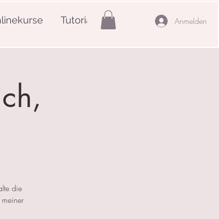
linekurse
Tutorials
Mehr
Anmelden
ich,
lte die
 meiner