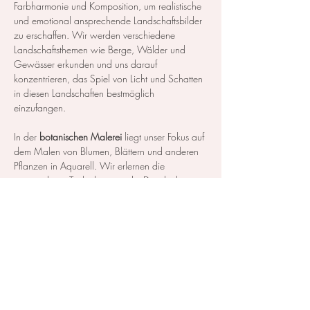
Farbharmonie und Komposition, um realistische 
und emotional ansprechende Landschaftsbilder 
zu erschaffen. Wir werden verschiedene 
Landschaftsthemen wie Berge, Wälder und 
Gewässer erkunden und uns darauf 
konzentrieren, das Spiel von Licht und Schatten 
in diesen Landschaften bestmöglich 
einzufangen.
In der 
botanischen Malerei
 liegt unser Fokus auf 
dem Malen von Blumen, Blättern und anderen 
Pflanzen in Aquarell. Wir erlernen die 
notwendigen Techniken, um die Details der 
Blüten und Blätter so realistisch…
Mehr anzeigen
Diese Veranstaltung teilen