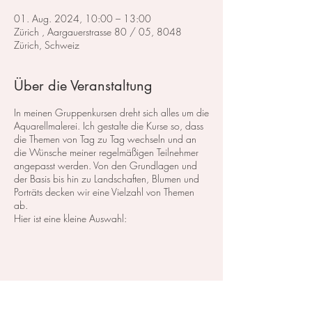
01. Aug. 2024, 10:00 – 13:00
Zürich , Aargauerstrasse 80 / 05, 8048
Zürich, Schweiz
Über die Veranstaltung
In meinen Gruppenkursen dreht sich alles um die
Aquarellmalerei. Ich gestalte die Kurse so, dass
die Themen von Tag zu Tag wechseln und an
die Wünsche meiner regelmäßigen Teilnehmer
angepasst werden. Von den Grundlagen und
der Basis bis hin zu Landschaften, Blumen und
Porträts decken wir eine Vielzahl von Themen
ab.
Hier ist eine kleine Auswahl:
Im Bereich der
Landschaftsmalerei
konzentrieren
wir uns darauf, atemberaubende Landschaften
in Aquarell zu malen. Dabei lege ich großen
Wert auf die Grundlagen der Perspektive,
Farbharmonie und Komposition, um realistische