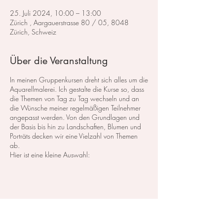
25. Juli 2024, 10:00 – 13:00
Zürich , Aargauerstrasse 80 / 05, 8048
Zürich, Schweiz
Über die Veranstaltung
In meinen Gruppenkursen dreht sich alles um die
Aquarellmalerei. Ich gestalte die Kurse so, dass
die Themen von Tag zu Tag wechseln und an
die Wünsche meiner regelmäßigen Teilnehmer
angepasst werden. Von den Grundlagen und
der Basis bis hin zu Landschaften, Blumen und
Porträts decken wir eine Vielzahl von Themen
ab.
Hier ist eine kleine Auswahl:
Im Bereich der
Landschaftsmalerei
konzentrieren
wir uns darauf, atemberaubende Landschaften
in Aquarell zu malen. Dabei lege ich großen
Wert auf die Grundlagen der Perspektive,
Farbharmonie und Komposition, um realistische