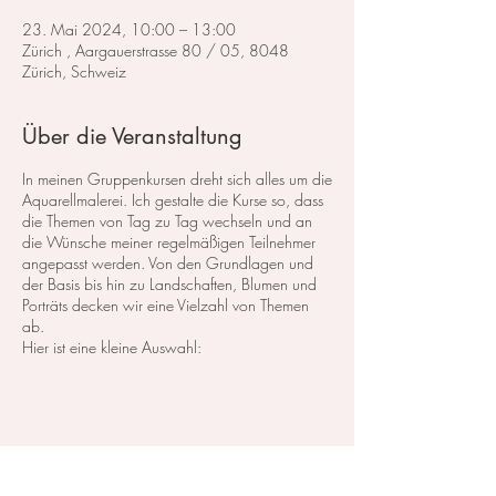
23. Mai 2024, 10:00 – 13:00
Zürich , Aargauerstrasse 80 / 05, 8048
Zürich, Schweiz
Über die Veranstaltung
In meinen Gruppenkursen dreht sich alles um die
Aquarellmalerei. Ich gestalte die Kurse so, dass
die Themen von Tag zu Tag wechseln und an
die Wünsche meiner regelmäßigen Teilnehmer
angepasst werden. Von den Grundlagen und
der Basis bis hin zu Landschaften, Blumen und
Porträts decken wir eine Vielzahl von Themen
ab.
Hier ist eine kleine Auswahl:
Im Bereich der
Landschaftsmalerei
konzentrieren
wir uns darauf, atemberaubende Landschaften
in Aquarell zu malen. Dabei lege ich großen
Wert auf die Grundlagen der Perspektive,
Farbharmonie und Komposition, um realistische