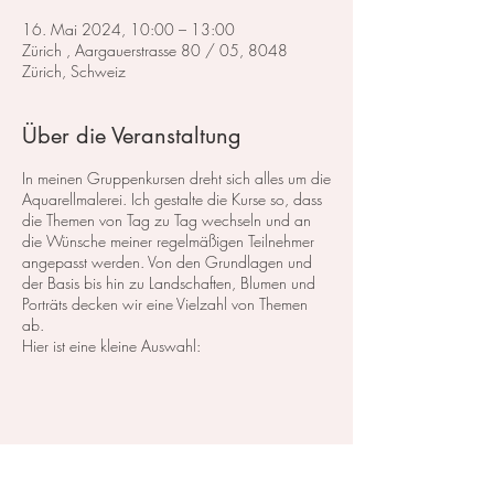
16. Mai 2024, 10:00 – 13:00
Zürich , Aargauerstrasse 80 / 05, 8048
Zürich, Schweiz
Über die Veranstaltung
In meinen Gruppenkursen dreht sich alles um die
Aquarellmalerei. Ich gestalte die Kurse so, dass
die Themen von Tag zu Tag wechseln und an
die Wünsche meiner regelmäßigen Teilnehmer
angepasst werden. Von den Grundlagen und
der Basis bis hin zu Landschaften, Blumen und
Porträts decken wir eine Vielzahl von Themen
ab.
Hier ist eine kleine Auswahl:
Im Bereich der
Landschaftsmalerei
konzentrieren
wir uns darauf, atemberaubende Landschaften
in Aquarell zu malen. Dabei lege ich großen
Wert auf die Grundlagen der Perspektive,
Farbharmonie und Komposition, um realistische