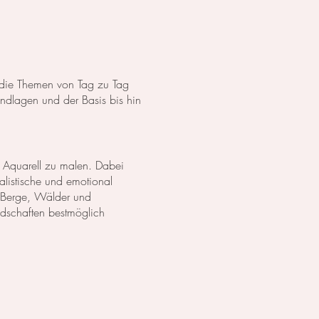
s die Themen von Tag zu Tag
dlagen und der Basis bis hin
 Aquarell zu malen. Dabei
listische und emotional
 Berge, Wälder und
ndschaften bestmöglich
anzen in Aquarell. Wir
lich darzustellen. Außerdem
zu erschaffen.