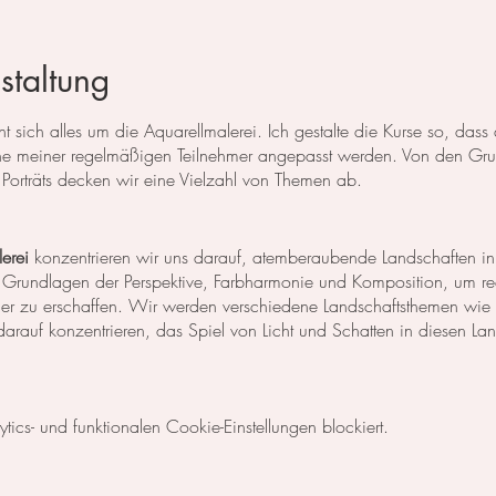
staltung
 sich alles um die Aquarellmalerei. Ich gestalte die Kurse so, das
 meiner regelmäßigen Teilnehmer angepasst werden. Von den Grun
Porträts decken wir eine Vielzahl von Themen ab.
erei
konzentrieren wir uns darauf, atemberaubende Landschaften in
 Grundlagen der Perspektive, Farbharmonie und Komposition, um rea
der zu erschaffen. Wir werden verschiedene Landschaftsthemen wie
rauf konzentrieren, das Spiel von Licht und Schatten in diesen La
egt unser Fokus auf dem Malen von Blumen, Blättern und anderen Pfl
cs- und funktionalen Cookie-Einstellungen blockiert.
niken, um die Details der Blüten und Blätter so realistisch wie mög
Komposition und Farbauswahl auseinander, um beeindruckende Bilder 