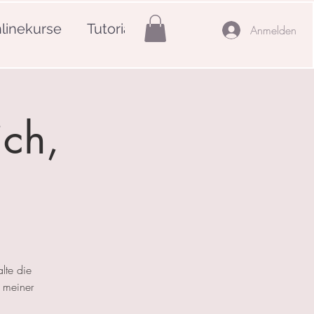
linekurse
Tutorials
Mehr
Anmelden
ich,
lte die
 meiner