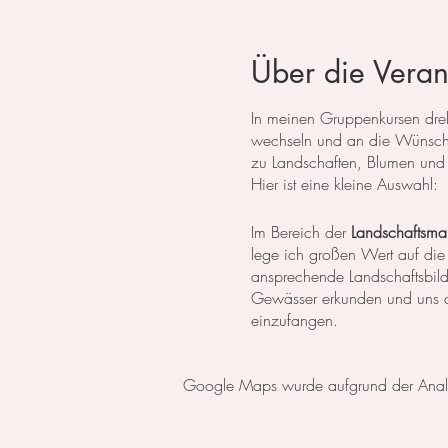
Über die Veran
In meinen Gruppenkursen dreht
wechseln und an die Wünsche
zu Landschaften, Blumen und 
Hier ist eine kleine Auswahl:
Im Bereich der
Landschaftsmal
lege ich großen Wert auf die
ansprechende Landschaftsbil
Gewässer erkunden und uns da
einzufangen.
In der
botanischen Malerei
li
Google Maps wurde aufgrund der Analyti
erlernen die notwendigen Tech
setzen wir uns intensiv mit 