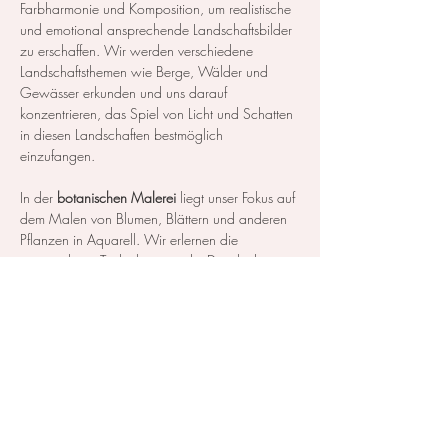
Farbharmonie und Komposition, um realistische 
und emotional ansprechende Landschaftsbilder 
zu erschaffen. Wir werden verschiedene 
Landschaftsthemen wie Berge, Wälder und 
Gewässer erkunden und uns darauf 
konzentrieren, das Spiel von Licht und Schatten 
in diesen Landschaften bestmöglich 
einzufangen.
In der 
botanischen Malerei
 liegt unser Fokus auf 
dem Malen von Blumen, Blättern und anderen 
Pflanzen in Aquarell. Wir erlernen die 
notwendigen Techniken, um die Details der 
Blüten und Blätter so realistisch…
Mehr anzeigen
Diese Veranstaltung teilen