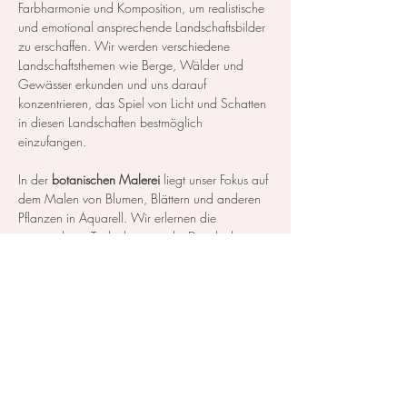
Farbharmonie und Komposition, um realistische 
und emotional ansprechende Landschaftsbilder 
zu erschaffen. Wir werden verschiedene 
Landschaftsthemen wie Berge, Wälder und 
Gewässer erkunden und uns darauf 
konzentrieren, das Spiel von Licht und Schatten 
in diesen Landschaften bestmöglich 
einzufangen.
In der 
botanischen Malerei
 liegt unser Fokus auf 
dem Malen von Blumen, Blättern und anderen 
Pflanzen in Aquarell. Wir erlernen die 
notwendigen Techniken, um die Details der 
Blüten und Blätter so realistisch…
Mehr anzeigen
Diese Veranstaltung teilen