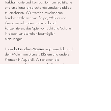
Farbharmonie und Komposition, um realistische 
und emotional ansprechende Landschaftsbilder 
zu erschaffen. Wir werden verschiedene 
Landschaftsthemen wie Berge, Wälder und 
Gewässer erkunden und uns darauf 
konzentrieren, das Spiel von Licht und Schatten 
in diesen Landschaften bestmöglich 
einzufangen.
In der 
botanischen Malerei
 liegt unser Fokus auf 
dem Malen von Blumen, Blättern und anderen 
Pflanzen in Aquarell. Wir erlernen die 
notwendigen Techniken, um die Details der 
Blüten und Blätter so realistisch…
Mehr anzeigen
Diese Veranstaltung teilen