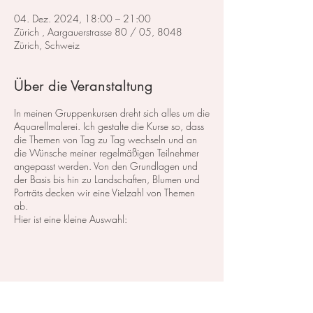
04. Dez. 2024, 18:00 – 21:00
Zürich , Aargauerstrasse 80 / 05, 8048
Zürich, Schweiz
Über die Veranstaltung
In meinen Gruppenkursen dreht sich alles um die
Aquarellmalerei. Ich gestalte die Kurse so, dass
die Themen von Tag zu Tag wechseln und an
die Wünsche meiner regelmäßigen Teilnehmer
angepasst werden. Von den Grundlagen und
der Basis bis hin zu Landschaften, Blumen und
Porträts decken wir eine Vielzahl von Themen
ab.
Hier ist eine kleine Auswahl:
Im Bereich der
Landschaftsmalerei
konzentrieren
wir uns darauf, atemberaubende Landschaften
in Aquarell zu malen. Dabei lege ich großen
Wert auf die Grundlagen der Perspektive,
Farbharmonie und Komposition, um realistische