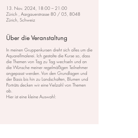
13. Nov. 2024, 18:00 – 21:00
Zürich , Aargauerstrasse 80 / 05, 8048
Zürich, Schweiz
Über die Veranstaltung
In meinen Gruppenkursen dreht sich alles um die
Aquarellmalerei. Ich gestalte die Kurse so, dass
die Themen von Tag zu Tag wechseln und an
die Wünsche meiner regelmäßigen Teilnehmer
angepasst werden. Von den Grundlagen und
der Basis bis hin zu Landschaften, Blumen und
Porträts decken wir eine Vielzahl von Themen
ab.
Hier ist eine kleine Auswahl:
Im Bereich der
Landschaftsmalerei
konzentrieren
wir uns darauf, atemberaubende Landschaften
in Aquarell zu malen. Dabei lege ich großen
Wert auf die Grundlagen der Perspektive,
Farbharmonie und Komposition, um realistische