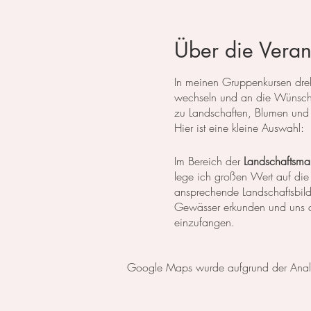
Über die Veran
In meinen Gruppenkursen dreht
wechseln und an die Wünsche
zu Landschaften, Blumen und 
Hier ist eine kleine Auswahl:
Im Bereich der
Landschaftsmal
lege ich großen Wert auf die
ansprechende Landschaftsbil
Gewässer erkunden und uns da
einzufangen.
In der
botanischen Malerei
li
Google Maps wurde aufgrund der Analyti
erlernen die notwendigen Tech
setzen wir uns intensiv mit 