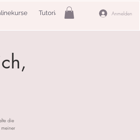
linekurse
Tutorials
Mehr
Anmelden
ich,
lte die
 meiner