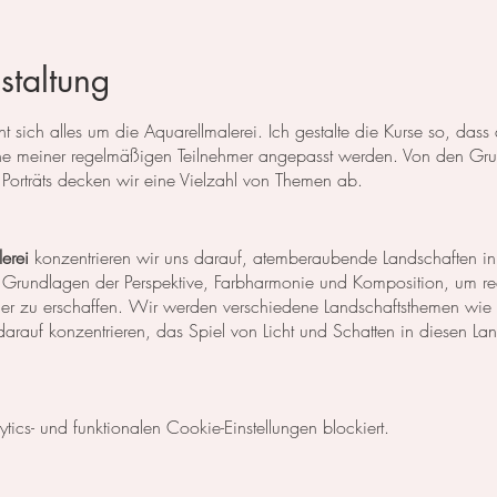
staltung
 sich alles um die Aquarellmalerei. Ich gestalte die Kurse so, das
 meiner regelmäßigen Teilnehmer angepasst werden. Von den Grun
Porträts decken wir eine Vielzahl von Themen ab.
erei
konzentrieren wir uns darauf, atemberaubende Landschaften in
 Grundlagen der Perspektive, Farbharmonie und Komposition, um rea
der zu erschaffen. Wir werden verschiedene Landschaftsthemen wie
rauf konzentrieren, das Spiel von Licht und Schatten in diesen La
egt unser Fokus auf dem Malen von Blumen, Blättern und anderen Pfl
cs- und funktionalen Cookie-Einstellungen blockiert.
niken, um die Details der Blüten und Blätter so realistisch wie mög
Komposition und Farbauswahl auseinander, um beeindruckende Bilder 