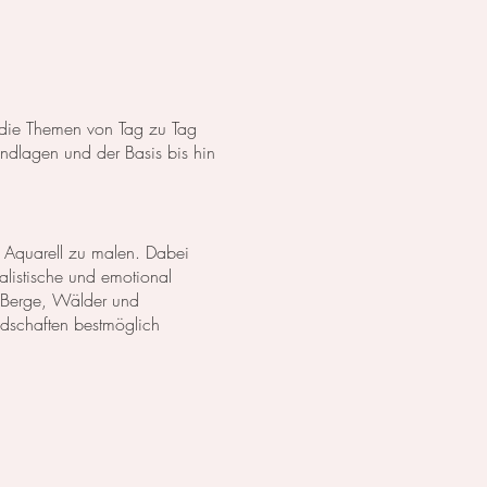
s die Themen von Tag zu Tag
dlagen und der Basis bis hin
 Aquarell zu malen. Dabei
listische und emotional
 Berge, Wälder und
ndschaften bestmöglich
anzen in Aquarell. Wir
lich darzustellen. Außerdem
zu erschaffen.